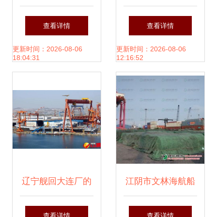
金租7500车LNG汽
宇 情系庆阳水陆居
查看详情
查看详情
车滚装船系列船6
所健康长青
更新时间：2026-08-06
更新时间：2026-08-06
18:04:31
12:16:52
号船命名交付 再
添“绿色运力”新标
杆
辽宁舰回大连厂的
江阴市文林海航船
深意 摘掉训练舰标
舶配件厂 立足电子
查看详情
查看详情