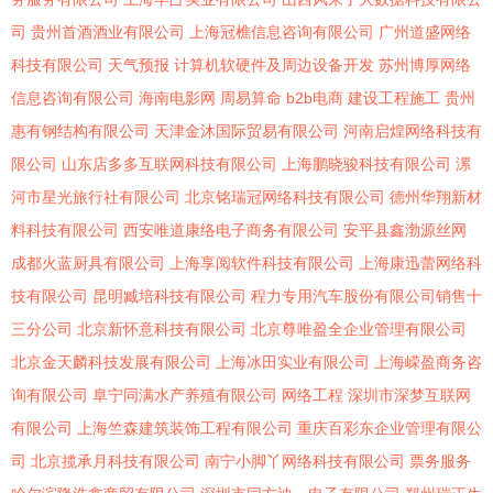
司
贵州首酒酒业有限公司
上海冠樵信息咨询有限公司
广州道盛网络
科技有限公司
天气预报
计算机软硬件及周边设备开发
苏州博厚网络
信息咨询有限公司
海南电影网
周易算命
b2b电商
建设工程施工
贵州
惠有钢结构有限公司
天津金沐国际贸易有限公司
河南启煌网络科技有
限公司
山东店多多互联网科技有限公司
上海鹏晓骏科技有限公司
漯
河市星光旅行社有限公司
北京铭瑞冠网络科技有限公司
德州华翔新材
料科技有限公司
西安唯道康络电子商务有限公司
安平县鑫渤源丝网
成都火蓝厨具有限公司
上海享阅软件科技有限公司
上海康迅蕾网络科
技有限公司
昆明臧培科技有限公司
程力专用汽车股份有限公司销售十
三分公司
北京新怀意科技有限公司
北京尊唯盈全企业管理有限公司
北京金天麟科技发展有限公司
上海冰田实业有限公司
上海嵘盈商务咨
询有限公司
阜宁同满水产养殖有限公司
网络工程
深圳市深梦互联网
有限公司
上海竺森建筑装饰工程有限公司
重庆百彩东企业管理有限公
司
北京揽承月科技有限公司
南宁小脚丫网络科技有限公司
票务服务