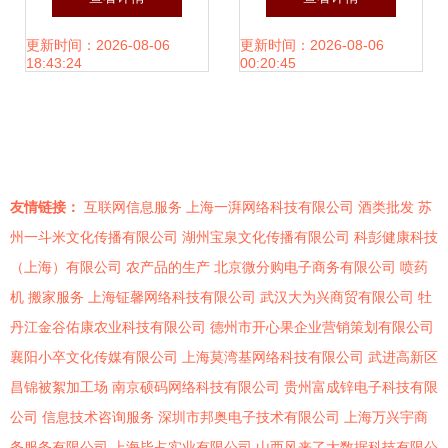
签，能否迈向电弹
产品加工，拓展船
更新时间：2026-08-06
更新时间：2026-08-06
18:43:24
00:20:45
时代？
用救生与船舶租赁
服务
友情链接：
互联网信息服务
上海一湃网络科技有限公司
酒类批发
苏
州一斗米文化传播有限公司
湖州宝泉文化传播有限公司
科彭健康科技
（上海）有限公司
农产品的生产
北京微分购电子商务有限公司
喷药
机
搬家服务
上海钲馨网络科技有限公司
武汉大为兴商贸有限公司
牡
丹江金谷佑康农业科技有限公司
德州市开心果企业营销策划有限公司
襄阳小卒文化传媒有限公司
上海莫湾基网络科技有限公司
武进高新区
昌锦被絮加工场
南京硕码网络科技有限公司
贵州富成锌电子科技有限
公司
信息技术咨询服务
深圳市邦奥电子技术有限公司
上海万兴宇商
务服务有限公司
上海毕占实业有限公司
山西风来了大数据科技有限公